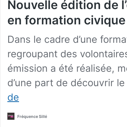
Nouvelle édition de l
en formation civique
Dans le cadre d’une forma
regroupant des volontaire
émission a été réalisée, m
d’une part de découvrir l
Nouvelle
de
édition
de
l’émission
Fréquence Sillé
avec
les