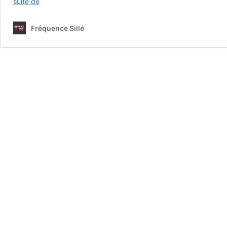
Faites
suite de
Lire
–
Fréquence Sillé
Édition
2025