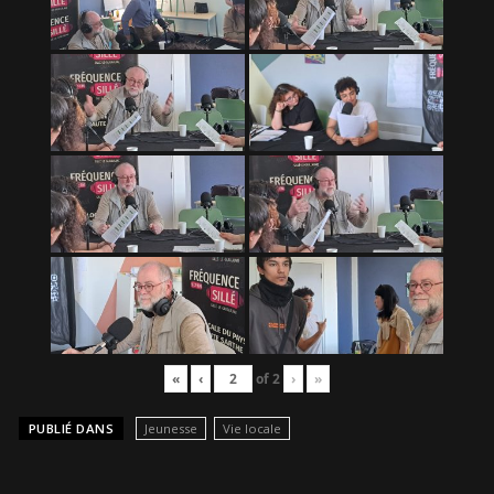
«
‹
of
2
›
»
PUBLIÉ DANS
Jeunesse
Vie locale