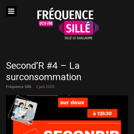
Aller
au
contenu
Second’R #4 – La
surconsommation
Fréquence Sillé
3 juin 2026