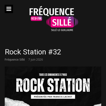
Aller
au
contenu
Rock Station #32
Fréquence Sillé
7 juin 2026